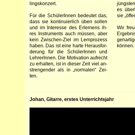
lings­kon­zert.
jüng­ste
es über
Für die Schü­ler­In­nen be­deu­tet das,
sie
öf­fe
dass sie kon­ti­nu­ier­lich üben sol­len
und im In­ter­es­se des Er­ler­nens ih­
Wir freu
res In­stru­ments auch müs­sen, aber
Er­geb­ni
kein Zwischen-Ziel im Lern­pro­zess
gen­ar­ti
haben. Das ist ei­ne har­te Heraus­for­
kön­nen.
de­rung für die Schü­ler­In­nen und
Leh­re­rIn­nen. Die Mo­ti­va­tion auf­recht
zu er­halten, ist in die­ser Zeit viel an­
stren­gen­der als in
normalen
Zei­
ten.
Johan, Gitarre, erstes Unterrichtsjahr