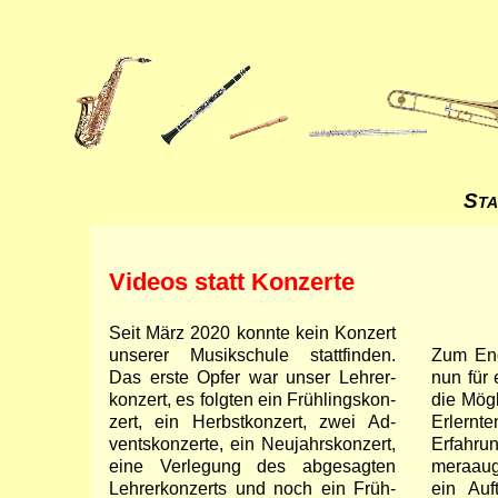
Sta
Videos statt Konzerte
Seit März 2020 konn­te kein Kon­zert
un­se­rer Mu­sik­schu­le statt­fin­den.
Zum End
Das ers­te Op­fer war un­ser Leh­rer­
nun für e
kon­zert, es folg­ten ein Früh­lings­kon­
die Mög­l
zert, ein Herbst­kon­zert, zwei Ad­
Er­lern­t
vents­kon­zer­te, ein Neu­jahrs­kon­zert,
Er­fah­r
ei­ne Ver­le­gung des ab­ge­sag­ten
me­ra­au­
Leh­rer­kon­zerts und noch ein Früh­
ein Auf­