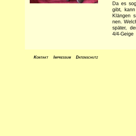
Da es sog
gibt, kan
Klän­gen s
nen. Wel­c
spä­ter, d
4/4-Geige 
Kontakt
Impressum
Datenschutz