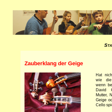
Sta
Zauberklang der Geige
Hat nich
wie die
wenn be­
David G
Mutter, 
Geige o
Cello sp